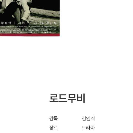
로드무비
감독
김인식
장르
드라마