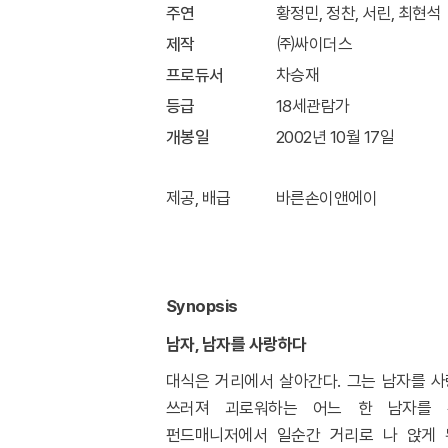
주연
황정민, 정찬, 서린, 최현석
제작
㈜싸이더스
프로듀서
차승재
등급
18세관람가
개봉일
2002년 10월 17일
제공, 배급 바른손이앤에이
Synopsis
남자
,
남자를 사랑하다
대식은 거리에서 살아간다
.
그는 남자를 사
쓰러져 괴로워하는 어느 한 남자를 
펀드매니저에서 일순간 거리로 나 앉게 