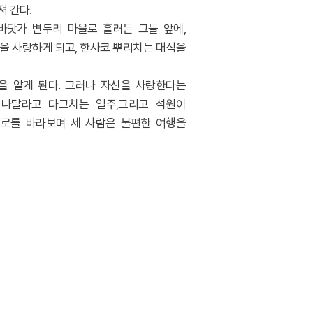
져 간다
.
바닷가 변두리 마을로 흘러든 그들 앞에
,
을 사랑하게 되고
,
한사코 뿌리치는 대식을
을 알게 된다
.
그러나 자신을 사랑한다는
떠나달라고 다그치는 일주
,
그리고 석원이
로를 바라보며 세 사람은 불편한 여행을