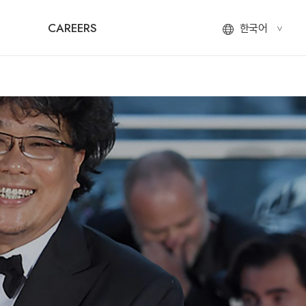
CAREERS
한국어
<
ENGLISH