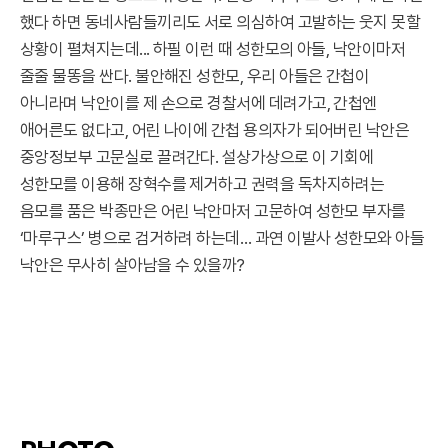
했다 하면 동네사람들끼리도 서로 의심하여 고발하는 웃지 못할
상황이 펼쳐지는데... 하필 이런 때 성한모의 아들, 낙안이마저
줄줄 물똥을 싼다. 불안해진 성한모, 우리 아들은 간첩이
아니라며 낙안이를 제 손으로 경찰서에 데려가고, 간첩엔
애어른도 없다고, 어린 나이에 간첩 용의자가 되어버린 낙안은
중앙정보부 고문실로 끌려간다. 설상가상으로 이 기회에
성한모를 이용해 장혁수를 제거하고 권력을 독차지하려는
음모를 품은 박종만은 어린 낙안마저 고문하여 성한모 부자를
‘마루구스’ 병으로 검거하려 하는데… 과연 이발사 성한모와 아들
낙안은 무사히 살아남을 수 있을까?