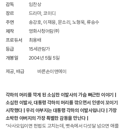
감독
임찬상
장르
드라마, 코미디
주연
송강호, 이재응, 문소리, 노형욱, 류승수
제작
영화사청어람㈜
프로듀서
최용배
등급
15세관람가
개봉일
2004년 5월 5일
제공, 배급 바른손이앤에이
각하의 머리를 깍게 된 소심한 이발사의 가슴 뻐근한 이야기 |
소심한 이발사, 대통령 각하의 머리를 깎으면서 인생이 꼬이기
시작했다 | 우리 아부지는 대통령 각하의 이발사입니다 | 가장
소박한 아버지의 가장 특별한 감동을 만난다 |
“사사오입이면 헌법도 고치는데, 뱃속에서 다섯달 넘으면 애를