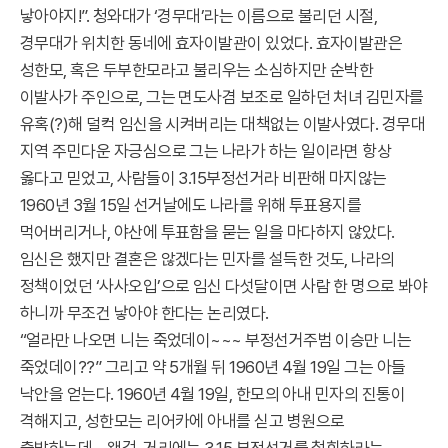
낳아야지!”. 청와대가 ‘경무대’라는 이름으로 불리던 시절,
경무대가 위치한 동네에 효자이발관이 있었다. 효자이발관은
성한모, 혹은 두부한모라고 불리우는 소심하지만 순박한
이발사가 주인으로, 그는 면도사겸 보조로 일하던 처녀 김민자를
유혹(?)해 덜컥 임신을 시켜버리는 대책없는 이발사였다. 경무대
지역 주민다운 자긍심으로 그는 나라가 하는 일이라면 항상
옳다고 믿었고, 사람들이 3.15부정선거라 비판해 마지않는
1960년 3월 15일 선거날에도 나라를 위해 투표용지를
먹어버리거나, 야산에 투표함을 묻는 일을 마다하지 않았다.
임신은 했지만 결혼은 않겠다는 민자를 설득한 것도, 나라의
정책이었던 ‘사사오입’으로 임신 다섯달이면 사람 한 명으로 봐야
하니까 무조건 낳아야 한다는 논리였다.
“얼라만 나오면 니는 죽었데이~~~ 부정선거주범 이승만 니는
죽었데이??” 그리고 약 5개월 뒤 1960년 4월 19일 그는 아들
낙안을 얻는다. 1960년 4월 19일, 한모의 아내 민자의 진통이
격해지고, 성한모는 리어카에 아내를 싣고 병원으로