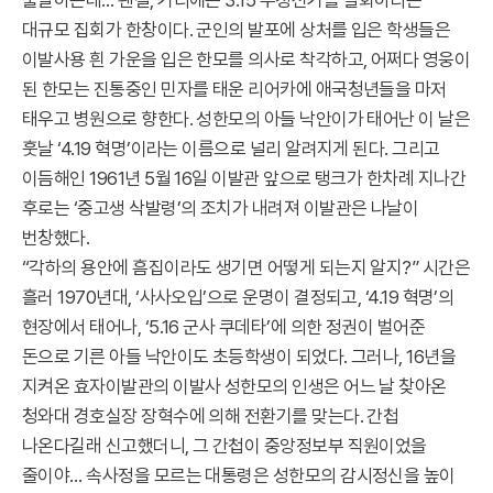
출발하는데… 왠걸, 거리에는 3.15 부정선거를 철회하라는
대규모 집회가 한창이다. 군인의 발포에 상처를 입은 학생들은
이발사용 흰 가운을 입은 한모를 의사로 착각하고, 어쩌다 영웅이
된 한모는 진통중인 민자를 태운 리어카에 애국청년들을 마저
태우고 병원으로 향한다. 성한모의 아들 낙안이가 태어난 이 날은
훗날 ‘4.19 혁명’이라는 이름으로 널리 알려지게 된다. 그리고
이듬해인 1961년 5월 16일 이발관 앞으로 탱크가 한차례 지나간
후로는 ‘중고생 삭발령’의 조치가 내려져 이발관은 나날이
번창했다.
“각하의 용안에 흠집이라도 생기면 어떻게 되는지 알지?” 시간은
흘러 1970년대, ‘사사오입’으로 운명이 결정되고, ‘4.19 혁명’의
현장에서 태어나, ‘5.16 군사 쿠데타’에 의한 정권이 벌어준
돈으로 기른 아들 낙안이도 초등학생이 되었다. 그러나, 16년을
지켜온 효자이발관의 이발사 성한모의 인생은 어느 날 찾아온
청와대 경호실장 장혁수에 의해 전환기를 맞는다. 간첩
나온다길래 신고했더니, 그 간첩이 중앙정보부 직원이었을
줄이야… 속사정을 모르는 대통령은 성한모의 감시정신을 높이