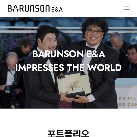
BARUNSON E&A
IMPRESSES THE WORLD
포트폴리오