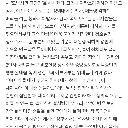
사 ‘모범시민 표창장’을 하사한다. 그러나 자랑스러워하던 마음도
잠시, 이 일을 계기로 그는 청와대에 불려가, 대통령 각하의
머리를 깎는 청와대 이발사가 된다. 속도 모르는 동네사람들은
그를 부러워하며 밤낮으로 아부하지만, 대통령 각하의 머리를
깎으면서부터 그의 인생은 더욱 꼬이기 시작한다. 경호실장
장혁수가 두 눈 부릅뜨고 있는 가운데 대통령 각하의 용안에
가위와 면도날을 들이대야 하니 좌불안석, 혹여 상처라도 낼라
진땀만 뻘뻘 흘리며, 눈치보기 일쑤고, 게다가 청와대 내 권력의
2인자 자리를 두고 경호실장 장혁수와 중앙정보부장 박종만의
팽팽한 대립 속에 성한모의 하루하루는 위태롭기 짝이 없다.
“야! 니네들 내가 누군지 알아! 내가 청와대 이발사다, 이
새끼들아! 이 나쁜 놈들아…” 어느 날 밤. 청와대 뒤 북악산에
간첩이 잠입한다. 제 아무리 무서운 간첩이라 해도 생리적 욕구는
어쩔 수 없는 법, 갑작스런 설사병에 쭈그리고 앉아 변을 보던
간첩들은 마침 순찰을 돌던 군인에게 들켜 한바탕 총격전이
벌어진다. 이 사건을 계기로 정부에서는 설사병을 간첩에 의해
전염된 불순한 병으로 규정한다. 일명 ‘마루구스’ 병! 이에 설사만