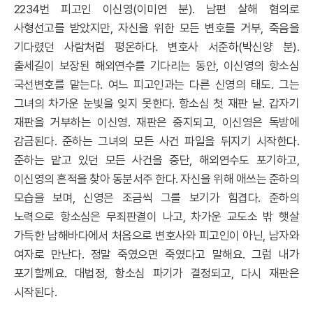
2234
번 피고인 이신영
(
이미연 분
).
남편 살해 혐의로
사형선고를 받았지만
,
자신을 위한 모든 변호를 거부
,
죽음을
기다렸던 사람처럼 평온하다
.
변호사 서준하
(
박신양 분
).
출세길이 보장된 해외연수를 기다리는 동안
,
이신영의 항소심
국선변호를 맡는다
.
여느 피고인과는 다른 신영의 태도
.
그는
그녀의 차가운 눈빛을 잊지 못한다
.
항소심 첫 재판 날
.
갑자기
재판을 거부하는 이신영
.
재판은 중지되고
,
이신영은 독방에
감금된다
.
준하는 그녀의 모든 사건 파일을 뒤지기 시작한다
.
준하는 맡고 있던 모든 사건을 중단
,
해외연수도 포기하고
,
이신영의 흔적을 찾아 동분서주 한다
.
자신을 위해 애쓰는 준하의
모습을 보며
,
신영은 조금씩 그를 보기가 힘겹다
.
준하의
노력으로 항소심은 무죄판결이 나고
,
차가운 교도소 밖 햇살
가득한 남해바다에서 처음으로 변호사와 피고인이 아닌
,
남자와
여자로 만난다
.
정말 죽였으면 죽였다고 말해요
.
그럼 내가
포기할께요
.
대법정
,
항소심 파기가 결정되고
,
다시 재판은
시작된다
.