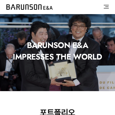
BARUNSON E&A
IMPRESSES THE WORLD
포트폴리오