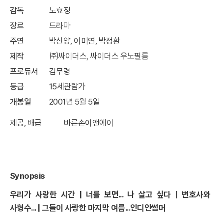
감독
노효정
장르
드라마
주연
박신양, 이미연, 박정환
제작
㈜싸이더스, 싸이더스 우노필름
프로듀서
김무령
등급
15세관람가
개봉일
2001년 5월 5일
제공, 배급 바른손이앤에이
Synopsis
우리가 사랑한 시간
|
너를 보면
...
나 살고 싶다
|
변호사와
사형수
... |
그들이 사랑한 마지막 여름
...
인디안썸머