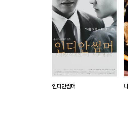
인디안썸머
나
처음