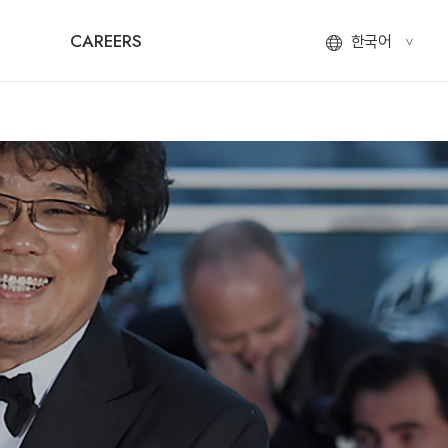
CAREERS
한국어
<
ENGLISH